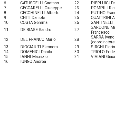
6
CATUSCELLI Gaetano
22
PIERLUIGI Da
7
CECCARELLI Giuseppe
23
POMPILI Ric
8
CECCHINELLI Alberto
24
PUTINO Fran
9
CHITI Daniele
25
QUATTRINI A
10
COSTA Gemma
26
SANTINELLI 
SARDONE Ma
11
DE BIASE Sandro
27
Francesco
SARRA Ivano
12
DEL FRANCO Mario
28
(coordinatore
13
DIOCIAIUTI Eleonora
29
SIRGHI Florin
14
DOMENICI Danilo
30
TRIOLO Fede
15
IANNI Maurizio
31
VIVIANI Gia
16
IUNGO Andrea