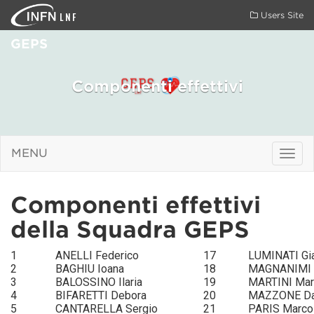
LNF
Users Site
GEPS
Componenti effettivi
MENU
Togg
navig
Componenti effettivi
della Squadra GEPS
1
ANELLI Federico
17
LUMINATI Gi
2
BAGHIU Ioana
18
MAGNANIMI 
3
BALOSSINO Ilaria
19
MARTINI Mar
4
BIFARETTI Debora
20
MAZZONE Da
5
CANTARELLA Sergio
21
PARIS Marco